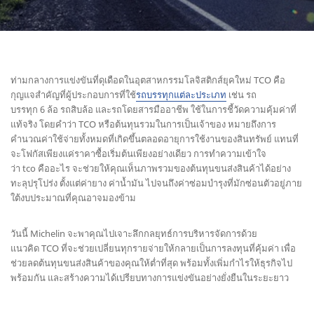
ท่ามกลางการแข่งขันที่ดุเดือดในอุตสาหกรรมโลจิสติกส์ยุคใหม่ TCO คือ
กุญแจสำคัญที่ผู้ประกอบการที่ใช้
รถบรรทุกแต่ละประเภท
เช่น รถ
บรรทุก 6 ล้อ รถสิบล้อ และรถโดยสารมืออาชีพ ใช้ในการชี้วัดความคุ้มค่าที่
แท้จริง โดยคำว่า TCO หรือต้นทุนรวมในการเป็นเจ้าของ หมายถึงการ
คำนวณค่าใช้จ่ายทั้งหมดที่เกิดขึ้นตลอดอายุการใช้งานของสินทรัพย์ แทนที่
จะโฟกัสเพียงแค่ราคาซื้อเริ่มต้นเพียงอย่างเดียว การทำความเข้าใจ
ว่า tco คืออะไร จะช่วยให้คุณเห็นภาพรวมของต้นทุนขนส่งสินค้าได้อย่าง
ทะลุปรุโปร่ง ตั้งแต่ค่ายาง ค่าน้ำมัน ไปจนถึงค่าซ่อมบำรุงที่มักซ่อนตัวอยู่ภาย
ใต้งบประมาณที่คุณอาจมองข้าม
วันนี้ Michelin จะพาคุณไปเจาะลึกกลยุทธ์การบริหารจัดการด้วย
แนวคิด TCO ที่จะช่วยเปลี่ยนทุกรายจ่ายให้กลายเป็นการลงทุนที่คุ้มค่า เพื่อ
ช่วยลดต้นทุนขนส่งสินค้าของคุณให้ต่ำที่สุด พร้อมทั้งเพิ่มกำไรให้ธุรกิจไป
พร้อมกัน และสร้างความได้เปรียบทางการแข่งขันอย่างยั่งยืนในระยะยาว