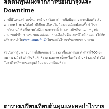
ลดต้นทุนแฝงจากการซ่อมบำรุงและ
Downtime
ยางที่มีโครงสร้างแข็งแกร่งช่วยลดโอกาสการเกิดปัญหายางระเบิดหรือเสีย
หายระหว่างทางได้อย่างดีเยี่ยม เมื่อรถไม่ต้องจอดซ่อมบ่อยครั้ง กำไรจาก
การวิ่งงานก็เพิ่มขึ้นตามไปด้วย นอกจากนี้ โครงยางมิชลินคุณภาพสูงยัง
สามารถนำไปเซาะร่องและหล่อดอกยางเพื่อเริ่มต้นวงจรชีวิตที่ 2 และ 3 ได้อีก
ครั้ง ช่วยทำให้
ต้นทุนขนส่งสินค้า
ในรอบถัดไปลดต่ำลงอย่างมหาศาล
สรุปได้ว่าผู้ประกอบการที่เลือกมองข้ามราคาซื้อแล้วหันมาโฟกัสที่ TCO จะ
พบว่ายางมิชลินไม่ใช่สินค้าที่ราคาแพง แต่เป็นเครื่องมือช่วยสร้างผลกำไรให้
กับธุรกิจฟลีทรถของคุณได้อย่างยอดเยี่ยมที่สุด
ตารางเปรียบเทียบต้นทุนและผลกำไรราย