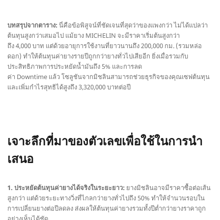
บทสรุปจากตาราง:
นี่คือข้อพิสูจน์ที่ชัดเจนที่สุดว่าของแพงกว่า ไม่ได้แปลว่า
ต้นทุนสูงกว่าเสมอไป แม้ยาง MICHELIN จะมีราคาเริ่มต้นสูงกว่า
ถึง 4,000 บาท แต่ด้วยอายุการใช้งานที่ยาวนานถึง 200,000 กม. (รวมหล่อ
ดอก) ทำให้ต้นทุนค่ายางรายปีถูกกว่ายางทั่วไปเสียอีก ยิ่งเมื่อรวมกับ
ประสิทธิภาพการประหยัดน้ำมันถึง 5% และการลด
ค่า Downtime แล้ว โซลูชันจากมิชลินสามารถช่วยธุรกิจของคุณเซฟต้นทุน
และเพิ่มกำไรสุทธิได้สูงถึง 3,320,000 บาทต่อปี
เจาะลึกที่มาของตัวเลขเพื่อใช้ในการนำ
เสนอ
1. ประหยัดต้นทุนค่ายางได้จริงในระยะยาว:
ยางมิชลินอาจมีราคาซื้อต่อเส้น
สูงกว่า แต่ด้วยระยะทางวิ่งที่ไกลกว่ายางทั่วไปถึง 50% ทำให้จำนวนรอบใน
การเปลี่ยนยางต่อปีลดลง ส่งผลให้ต้นทุนค่ายางรวมทั้งปีต่ำกว่ายางราคาถูก
อย่างเห็นได้ชัด