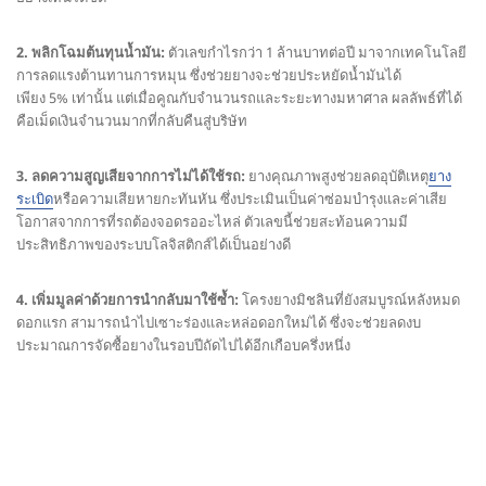
2. พลิกโฉมต้นทุนน้ำมัน:
ตัวเลขกำไรกว่า 1 ล้านบาทต่อปี มาจากเทคโนโลยี
การลดแรงต้านทานการหมุน ซึ่งช่วยยางจะช่วยประหยัดน้ำมันได้
เพียง 5% เท่านั้น แต่เมื่อคูณกับจำนวนรถและระยะทางมหาศาล ผลลัพธ์ที่ได้
คือเม็ดเงินจำนวนมากที่กลับคืนสู่บริษัท
3. ลดความสูญเสียจากการไม่ได้ใช้รถ:
ยางคุณภาพสูงช่วยลดอุบัติเหตุ
ยาง
ระเบิด
หรือความเสียหายกะทันหัน ซึ่งประเมินเป็นค่าซ่อมบำรุงและค่าเสีย
โอกาสจากการที่รถต้องจอดรออะไหล่ ตัวเลขนี้ช่วยสะท้อนความมี
ประสิทธิภาพของระบบโลจิสติกส์ได้เป็นอย่างดี
4. เพิ่มมูลค่าด้วยการนำกลับมาใช้ซ้ำ:
โครงยางมิชลินที่ยังสมบูรณ์หลังหมด
ดอกแรก สามารถนำไปเซาะร่องและหล่อดอกใหม่ได้ ซึ่งจะช่วยลดงบ
ประมาณการจัดซื้อยางในรอบปีถัดไปได้อีกเกือบครึ่งหนึ่ง