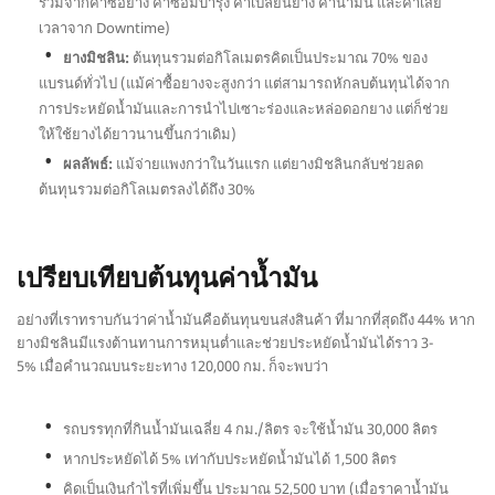
รวมจากค่าซื้อยาง ค่าซ่อมบำรุง ค่าเปลี่ยนยาง ค่าน้ำมัน และค่าเสีย
เวลาจาก Downtime)
ยางมิชลิน:
ต้นทุนรวมต่อกิโลเมตรคิดเป็นประมาณ 70% ของ
แบรนด์ทั่วไป (แม้ค่าซื้อยางจะสูงกว่า แต่สามารถหักลบต้นทุนได้จาก
การประหยัดน้ำมันและการนำไปเซาะร่องและหล่อดอกยาง แต่ก็ช่วย
ให้ใช้ยางได้ยาวนานขึ้นกว่าเดิม)
ผลลัพธ์:
แม้จ่ายแพงกว่าในวันแรก แต่ยางมิชลินกลับช่วยลด
ต้นทุนรวมต่อกิโลเมตรลงได้ถึง 30%
เปรียบเทียบต้นทุนค่าน้ำมัน
อย่างที่เราทราบกันว่าค่าน้ำมันคือต้นทุนขนส่งสินค้า ที่มากที่สุดถึง 44% หาก
ยางมิชลินมีแรงต้านทานการหมุนต่ำและช่วยประหยัดน้ำมันได้ราว 3-
5% เมื่อคำนวณบนระยะทาง 120,000 กม. ก็จะพบว่า
รถบรรทุกที่กินน้ำมันเฉลี่ย 4 กม./ลิตร จะใช้น้ำมัน 30,000 ลิตร
หากประหยัดได้ 5% เท่ากับประหยัดน้ำมันได้ 1,500 ลิตร
คิดเป็นเงินกำไรที่เพิ่มขึ้น ประมาณ 52,500 บาท (เมื่อราคาน้ำมัน