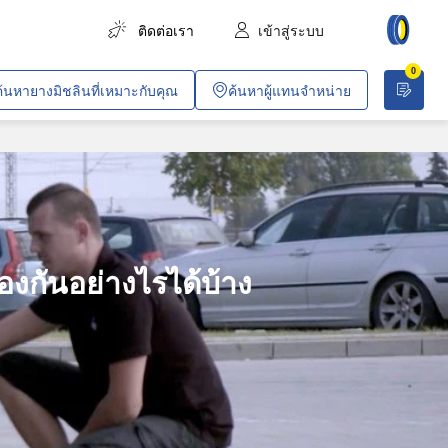
ติดต่อเรา
เข้าสู่ระบบ
0
การขนส่งสินค้า
ค้นหายางมิชลินที่เหมาะกับคุณ
ค้นหาผู้แทนจำหน่าย
การขนส่งผู้โดยสาร
การเกษตร
งานก่อสร้างและอุตสาหกรรม
เหมืองทั่วไปและเหมืองหิน
งกันอย่างไรได้บ้าง
ยานพาหนะสำหรับบริษัท
งานค้าขายและวิชาชีพเฉพาะทาง
ปฏิบัติการพลเรือนและการทหาร
อากาศยาน
รถไฟโดยสารในเมือง