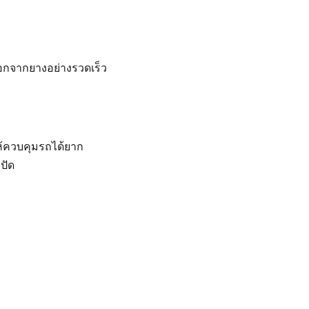
่วออกจากยางอย่างรวดเร็ว
ห้ควบคุมรถได้ยาก
ปัด