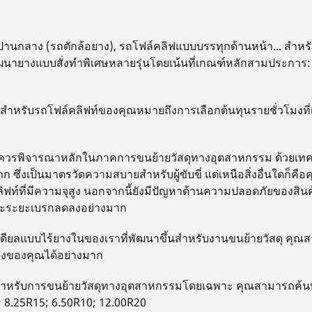
านกลาง (รถตักล้อยาง), รถโฟล์คลิฟแบบบรรทุกด้านหน้า... สำหร
พัฒนายางแบบสั่งทำพิเศษหลายรุ่นโดยเน้นที่เกณฑ์หลักสามประการ
นสำหรับรถโฟล์คลิฟท์ของคุณหมายถึงการเลือกต้นทุนรายชั่วโมงที่
้อควรพิจารณาหลักในภาคการขนย้ายวัสดุทางอุตสาหกรรม ด้วยเทคโน
ซึ่งเป็นมาตรวัดความสบายสำหรับผู้ขับขี่ แต่เหนือสิ่งอื่นใดก็คื
ิฟท์ที่มีความจุสูง นอกจากนี้ยังมีปัญหาด้านความปลอดภัยของสินค
และระยะเบรกลดลงอย่างมาก
ดียลแบบไร้ยางในของเราที่พัฒนาขึ้นสำหรับงานขนย้ายวัสดุ คุณสาม
ยางของคุณได้อย่างมาก
ณฑ์ยางสำหรับการขนย้ายวัสดุทางอุตสาหกรรมโดยเฉพาะ คุณสามารถ
2; 8.25R15; 6.50R10; 12.00R20