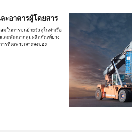
อและอาคารผู้โดยสาร
อมในการขนย้ายวัสดุในท่าเรือ
บและพัฒนากลุ่มผลิตภัณฑ์ยาง
การที่เฉพาะเจาะจงของ