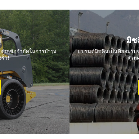
ม
มิช
จากข้อจำกัดในการบำรุง
แบรนด์มิชลินเป็นที่ยอมรับ
ั่ว!
ดูเห